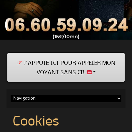
☞
J'APPUIE ICI POUR APPELER MON
VOYANT SANS CB
*
Skip
to
content
Cookies