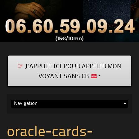
☞
J'APPUIE ICI POUR APPELER MON
VOYANT SANS CB
*
Skip
to
content
oracle-cards-