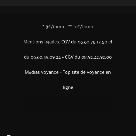
* 8€/10mn - ** 10€/10mn
Mentions légales:
CGV du 06.60.78.12.50 et
du 06.60.59.09.24
-
CGV du 08.92.42.92.00
Médias voyance
-
Top site de voyance en
ligne
Voyance sans cb
-
Voyance gratuite
-
Voyance par internet
-
Voyance par tel
-
Voyance horoscope
-
Voyance sans attente
-
Voyance sans attente
-
Voyance gratuite sans attente
-
William voyance
-
Medium par telephone
-
Voyance par tel
-
Telephone voyance
-
Cabinet de voyance
-
Consultation de
voyance
-
Voyance sans cb
-
Voyance audiotel
-
Voyance par telephone
-
Numerologues
-
Cartomancien
-
Medium sans cb
-
Medium sans attente
-
Voyance amour
-
Voyance immediate
-
Voyance
-
Voyance audiotel
-
Coaching par telephone
-
voyance en ligne immediate
-
Tarot gratuit immédiat
-
Voyance gratuite par tel
-
Voyance sans attente
-
Voyance sérieuse par téléphone
-
Voyance gratuite par téléphone
-
voyante par telephone sans cb
-
Voyance gratuite sans cb
-
Voyant gratuit en ligne
-
voyante par téléphone
-
voyance sans attente sans cb
-
voyance sans attente
-
medium gratuit sans
attente
-
Voyance par sms fiable
-
Voyance par tel sans attente
-
Voyant gratuit
-
Medium par téléphone
-
voyance par téléphone sans attente
-
voyance sans attente par tel
-
voyance sérieuse par téléphone
-
tarot divinatoire en ligne
-
voyance sans cb
-
voyance par téléphone sans cb
-
medium
par telephone
-
Voyance serieuse sans attente
-
voyance sentimentale
-
voyance gratuite sans attente
-
voyance sans attente gratuite
-
voyance sans
attente serieuse
-
voyance serieuse
-
voyance serieuse par téléphone
-
gay voyance
-
voyance
-
voyance pas chére