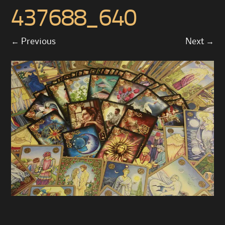
437688_640
←
Previous
Next
→